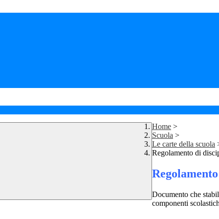
Home
>
Scuola
>
Le carte della scuola
Regolamento di discip
Regolamento d
Documento che stabilisc
componenti scolastich