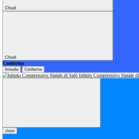
Chiudi
Chiudi
Conferma
Annulla
Conferma
Istituto Comprensivo Statale d
close