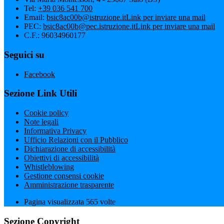
Tel:
+39 036 541 700
Email:
bsic8ac00b@istruzione.it
Link per inviare una mail
PEC:
bsic8ac00b@pec.istruzione.it
Link per inviare una mail
C.F.: 96034960177
Seguici su
Facebook
Sezione Link Utili
Cookie policy
Note legali
Informativa Privacy
Ufficio Relazioni con il Pubblico
Dichiarazione di accessibilità
Obiettivi di accessibilità
Whistleblowing
Gestione consensi cookie
Amministrazione trasparente
Pagina visualizzata
565
volte
Sezione Copyright