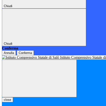
Chiudi
Chiudi
Conferma
Annulla
Conferma
Istituto Comprensivo Statale d
close