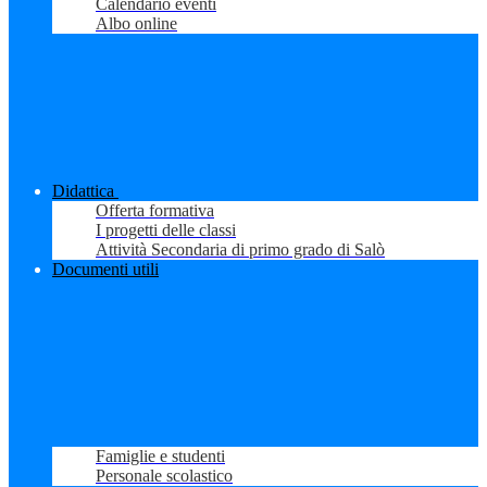
Calendario eventi
Albo online
Didattica
Offerta formativa
I progetti delle classi
Attività Secondaria di primo grado di Salò
Documenti utili
Famiglie e studenti
Personale scolastico